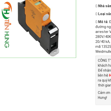
Nhà sản
Loại sả
Mô tả
: 
đường ngu
arrester 
280V/40KA
20/40 kA,
mã 135257
Weidmulle
CÔNG TY
khách h
Để nhận
liên hệ
H
ra quý k
thời gia
Cảm ơn 
Hưng!