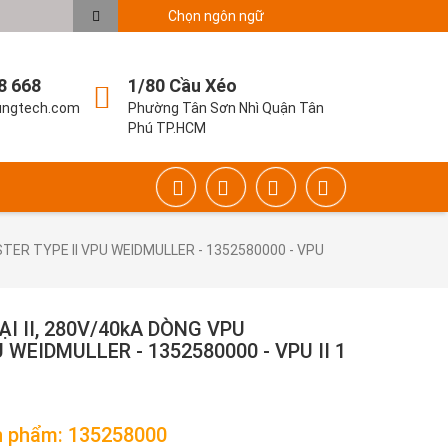
Chọn ngôn ngữ
8 668
1/80 Cầu Xéo
ungtech.com
Phường Tân Sơn Nhì Quận Tân
Phú TP.HCM
ER TYPE II VPU WEIDMULLER - 1352580000 - VPU
 II, 280V/40kA DÒNG VPU
WEIDMULLER - 1352580000 - VPU II 1
 phẩm: 135258000