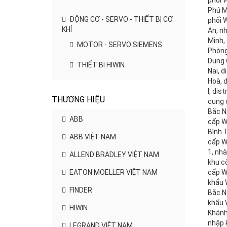
phối 
Phú M
ĐỘNG CƠ - SERVO - THIẾT BỊ CƠ
phối W
KHÍ
An, n
Minh, 
MOTOR - SERVO SIEMENS
Phòng
Dung 
THIẾT BỊ HIWIN
Nai, d
Hoà, d
I, dis
THƯƠNG HIỆU
cung 
Bắc N
ABB
cấp W
Bình 
ABB VIỆT NAM
cấp W
1, nh
ALLEND BRADLEY VIỆT NAM
khu c
EATON MOELLER VIỆT NAM
cấp W
khẩu 
FINDER
Bắc N
khẩu 
HIWIN
Khánh
nhập 
LEGRAND VIỆT NAM