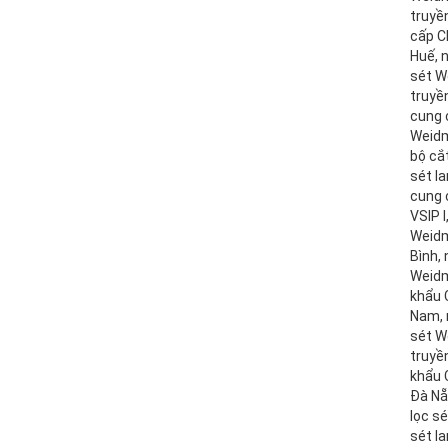
truyền
cấp C
Huế, 
sét W
truyề
cung 
Weidm
bộ cắ
sét la
cung 
VSIP I
Weidm
Bình, 
Weidm
khẩu C
Nam, 
sét W
truyề
khẩu 
Đà Nẵ
lọc s
sét l