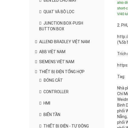
ĐÈN LED CHO MÁY
also di
short-c
QUẠT VÀ BỘ LỌC
V/40 k
JUNCTION BOX-PUSH
2. PH
BUTTON BOX
http:
ALLEND BRADLEY VIỆT NAM
(%5b
ABB VIỆT NAM
Trích
SIEMENS VIỆT NAM
https
THIẾT BỊ ĐIỆN TỔNG HỢP
Tag:
ĐÓNG CẮT
Nhà ph
CONTROLLER
Chí Mi
Weidm
HMI
Bình D
phối 
BIẾN TẦN
Nẵng,
phối 
THIẾT BỊ ĐIỆN - TỰ ĐỘNG