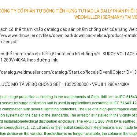
CÔNG TY CỔ PHẦN TỰ ĐỘNG TIẾN HƯNG TỰ HÀO LÀ ĐẠI LÝ PHÂN PHỐI
WEIDMULLER (GERMANY) TẠI VI
hách có thể tham khảo catalog các sản phẩm chống sét của hãng Weidmu
//www.weidmueller.cz/files/download/download-sekce/product-catal
t-en.pdf
có thể tham khảo chi tiết kỹ thuật của bộ chống sét SURGE VOLTAG
I 1 280V/40KA theo đường link:
//catalog.weidmueller.com/catalog/Start.do?localeID=en&ObjectID=1
 LƯỢC MÔ TẢ VỀ BỘ CHỐNG SÉT : 1352580000 - VPU II 1 280V/40KA
pole surge protection according to the requirements of Class II/III acc. to IEC 616
r serves as surge protection and is used in applications according to IEC 61643-12
n combination with several lightning protectors. The use of a high-performance vari
ion systems on the basis of the standards. The arrestor is installed in the vicinity o
d installation/electrical distribution enclosure. The VPU II 1 280 V/40 kA is earthed,
er conductors (L1, L2, L3 and / or the neutral conductor). Reference is also made her
ion device on the varistor. If protection is no longer available, the colour in the di