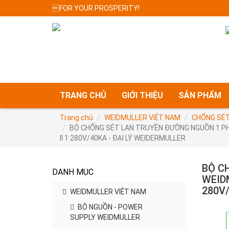
FOR YOUR PROSPERITY!
TRANG CHỦ
GIỚI THIỆU
SẢN PHẨM
Trang chủ
WEIDMULLER VIỆT NAM
CHỐNG SÉT
BỘ CHỐNG SÉT LAN TRUYỀN ĐƯỜNG NGUỒN 1 PHA 
II 1 280V/40KA - ĐẠI LÝ WEIDERMULLER
BỘ C
DANH MỤC
WEIDM
280V/
WEIDMULLER VIỆT NAM
BỘ NGUỒN - POWER
SUPPLY WEIDMULLER