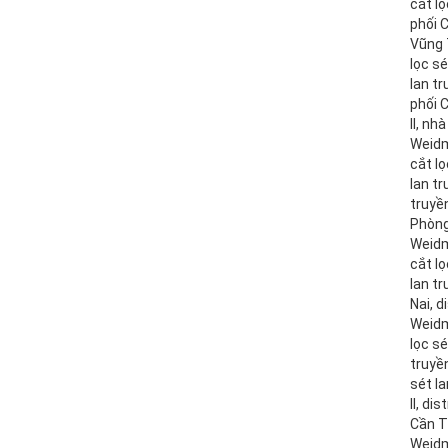
cắt l
phối C
Vũng 
lọc s
lan tr
phối C
II, nh
Weidmu
cắt lọ
lan tr
truyền
Phòng,
Weidm
cắt lọ
lan tr
Nai, d
Weidmu
lọc sé
truyền
sét la
II, di
Cần T
Weidm