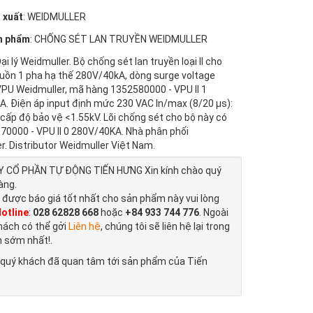
 xuất
: WEIDMULLER
n phẩm
: CHỐNG SÉT LAN TRUYỀN WEIDMULLER
Đại lý Weidmuller. Bộ chống sét lan truyền loại II cho
ồn 1 pha hạ thế 280V/40kA, dòng surge voltage
VPU Weidmuller, mã hàng 1352580000 - VPU II 1
. Điện áp input định mức 230 VAC In/max (8/20 µs):
 cấp độ bảo vệ <1.55kV. Lõi chống sét cho bộ này có
0000 - VPU II 0 280V/40KA. Nhà phân phối
r. Distributor Weidmuller Việt Nam.
 CỔ PHẦN TỰ ĐỘNG TIẾN HƯNG Xin kính chào quý
àng.
 được báo giá tốt nhất cho sản phẩm này vui lòng
otline
:
028 62828 668
hoặc
+84 933 744 776
. Ngoài
hách có thể gởi
Liên hệ
, chúng tôi sẽ liên hệ lại trong
n sớm nhất!.
quý khách đã quan tâm tới sản phẩm của Tiến