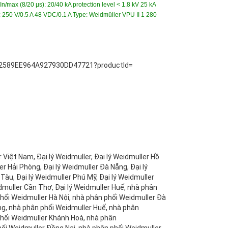
n/max (8/20 µs): 20/40 kA protection level < 1.8 kV 25 kA
t: 250 V/0.5 A 48 VDC/0.1 A Type: Weidmüller VPU II 1 280
DA92589EE964A927930DD47721?productId=
 Việt Nam, Đại lý Weidmuller, Đại lý Weidmuller Hồ
ler Hải Phòng, Đại lý Weidmuller Đà Nẵng, Đại lý
àu, Đại lý Weidmuller Phú Mỹ, Đại lý Weidmuller
idmuller Cần Thơ, Đại lý Weidmuller Huế, nhà phân
hối Weidmuller Hà Nội, nhà phân phối Weidmuller Đà
ng, nhà phân phối Weidmuller Huế, nhà phân
phối Weidmuller Khánh Hoà, nhà phân