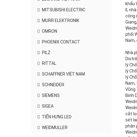
khẩu 
MITSUBISHI ELECTRIC
II, n
công 
MURR ELEKTRONIK
Giang
Weidm
OMRON
phối 
Nam, 
PHOENIX CONTACT
PILZ
Nhà ph
Distri
RITTAL
lý Chố
lý Chố
SCHAFFNER VIỆT NAM
lý Chố
Nam, Đ
SCHNEIDER
Vũng T
SIEMENS
Bình D
Weidmu
SIGEA
Weidm
cắt lọ
TIẾN HƯNG LED
sét la
phân p
WEIDMULLER
Weidmu