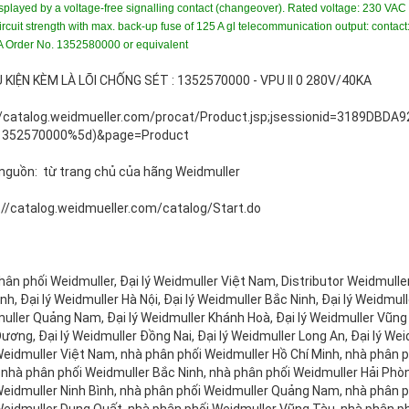
splayed by a voltage-free signalling contact (changeover). Rated voltage: 230 VAC I
ircuit strength with max. back-up fuse of 125 A gl telecommunication output: contac
A Order No. 1352580000 or equivalent
Ụ KIỆN KÈM LÀ LÕI CHỐNG SÉT : 1352570000 - VPU II 0 280V/40KA
//catalog.weidmueller.com/procat/Product.jsp;jsessionid=3189DB
1352570000%5d)&page=Product
 nguồn: từ trang chủ của hãng Weidmuller
://catalog.weidmueller.com/catalog/Start.do
ân phối Weidmuller, Đại lý Weidmuller Việt Nam, Distributor Weidmuller
nh, Đại lý Weidmuller Hà Nội, Đại lý Weidmuller Bắc Ninh, Đại lý Weidmul
uller Quảng Nam, Đại lý Weidmuller Khánh Hoà, Đại lý Weidmuller Vũng T
ương, Đại lý Weidmuller Đồng Nai, Đại lý Weidmuller Long An, Đại lý We
Weidmuller Việt Nam, nhà phân phối Weidmuller Hồ Chí Minh, nhà phân p
 nhà phân phối Weidmuller Bắc Ninh, nhà phân phối Weidmuller Hải Phò
Weidmuller Ninh Bình, nhà phân phối Weidmuller Quảng Nam, nhà phân 