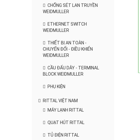
CHỐNG SÉT LAN TRUYỀN
WEIDMULLER
ETHERNET SWITCH
WEIDMULLER
THIẾT BỊ AN TOÀN -
CHUYỂN ĐỔI - ĐIỀU KHIỂN
WEIDMULLER
CẦU ĐẤU DÂY - TERMINAL
BLOCK WEIDMULLER
PHỤ KIỆN
RITTAL VIỆT NAM
MÁY LẠNH RITTAL
QUẠT HÚT RITTAL
TỦ ĐIỆN RITTAL