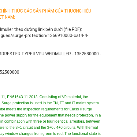
 CHÍNH THỨC CÁC SẢN PHẨM CỦA THƯƠNG HIỆU
ỆT NAM:
ller theo đường link bên dưới (file PDF):
ogues/surge-protection/1366910000-cat4-4-
E ARRESTER TYPE II VPU WEIDMULLER - 1352580000 -
352580000
43-11, EN61643-11:2013. Consisting of V0 material, the
. Surge protection is used in the TN, TT and IT mains system
stor meets the inspection requirements for Class II surge
f the power supply for the equipment that needs protection, in a
 in combination with three or four identical arrestors, between
e to the 3+1 circuit and the 3+0 / 4+0 circuits. With thermal
splay window changes from green to red. The functional state is