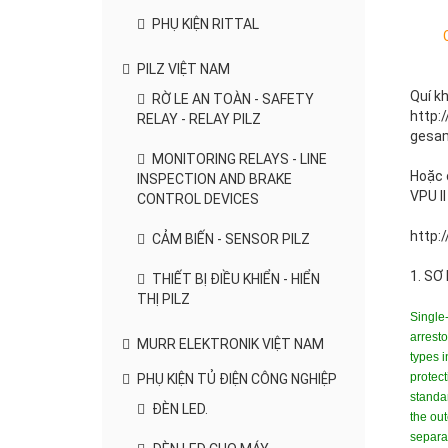
PHỤ KIỆN RITTAL
PILZ VIỆT NAM
Quí k
RỜ LE AN TOÀN - SAFETY
http:
RELAY - RELAY PILZ
gesam
MONITORING RELAYS - LINE
Hoặc 
INSPECTION AND BRAKE
VPU I
CONTROL DEVICES
http:
CẢM BIẾN - SENSOR PILZ
1. SƠ
THIẾT BỊ ĐIỀU KHIỂN - HIỂN
THỊ PILZ
Single-
arresto
MURR ELEKTRONIK VIỆT NAM
types i
protect
PHỤ KIỆN TỦ ĐIỆN CÔNG NGHIỆP
standar
ĐÈN LED.
the out
separat