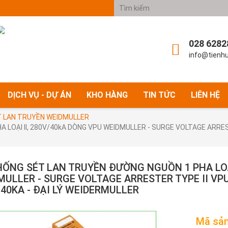
028 6282
info@tienh
DỊCH VỤ - DỰ ÁN
KHO HÀNG
TIN TỨC
LIÊN HỆ
 LAN TRUYỀN WEIDMULLER
LOẠI II, 280V/40kA DÒNG VPU WEIDMULLER - SURGE VOLTAGE ARREST
HỐNG SÉT LAN TRUYỀN ĐƯỜNG NGUỒN 1 PHA LOẠI
ULLER - SURGE VOLTAGE ARRESTER TYPE II VPU 
40KA - ĐẠI LÝ WEIDERMULLER
Mã sản