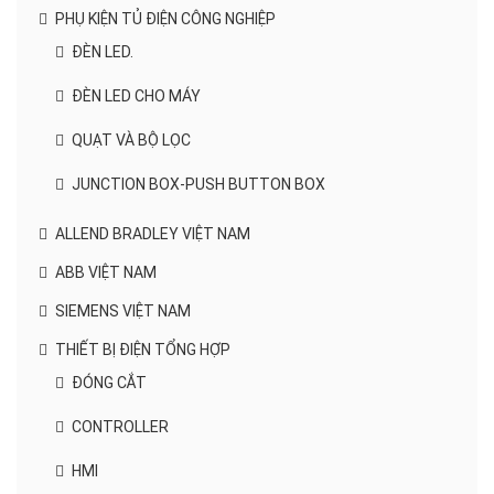
PHỤ KIỆN TỦ ĐIỆN CÔNG NGHIỆP
ĐÈN LED.
ĐÈN LED CHO MÁY
QUẠT VÀ BỘ LỌC
JUNCTION BOX-PUSH BUTTON BOX
ALLEND BRADLEY VIỆT NAM
ABB VIỆT NAM
SIEMENS VIỆT NAM
THIẾT BỊ ĐIỆN TỔNG HỢP
ĐÓNG CẮT
CONTROLLER
HMI