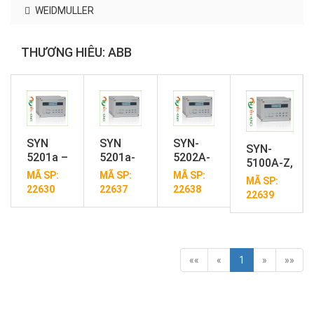
WEIDMULLER
THƯƠNG HIÊU: ABB
SYN
SYN
SYN-
SYN-
5201a –
5201a-
5202A-
5100A-Z,
Z, V-
Z.V271
Z, V217
MÃ SP:
MÃ SP:
MÃ SP:
V221 -
MÃ SP:
2277 -
- THIẾT
- THIẾT
22630
22637
22638
THIẾT BỊ
22639
THIẾT
BỊ
BỊ
ĐỒNG
BỊ
ĐỒNG
ĐỒNG
BỘ ABB
ĐỒNG
BỘ ABB
BỘ ABB
DÒNG
BỘ ABB
DÒNG
DÒNG
SYNCHROTA
DÒNG
SYNCHROTACT
SYNCHROTACT
««
«
1
SYN-
»
»»
SYNCHROTACT
5 SYN
5 SYN-
5100A-Z,
5, MÃ
5201a-
5202A-
V221
HÀNG
Z.V271
Z, V217
SYN