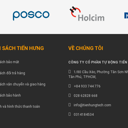
 SÁCH TIẾN HƯNG
VỀ CHÚNG TÔI
ách bảo mật
CÔNG TY CỔ PHẦN TỰ ĐỘNG TIẾN
1/80 Cầu Xéo, Phường Tân Sơn Nh
ách đổi trả hàng
Tân Phú, TP.HCM,
ách vận chuyển và giao hàng
+84 933 744 776
ách bảo hành
028 62828 668
info@tienhungtech.com
h và hình thức thanh toán
0314184534