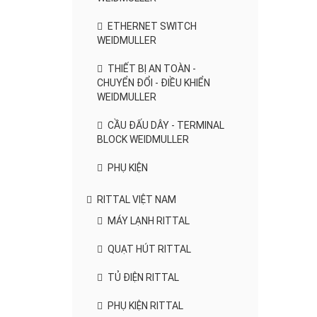
ETHERNET SWITCH
WEIDMULLER
THIẾT BỊ AN TOÀN -
CHUYỂN ĐỔI - ĐIỀU KHIỂN
WEIDMULLER
CẦU ĐẤU DÂY - TERMINAL
BLOCK WEIDMULLER
PHỤ KIỆN
RITTAL VIỆT NAM
MÁY LẠNH RITTAL
QUẠT HÚT RITTAL
TỦ ĐIỆN RITTAL
PHỤ KIỆN RITTAL