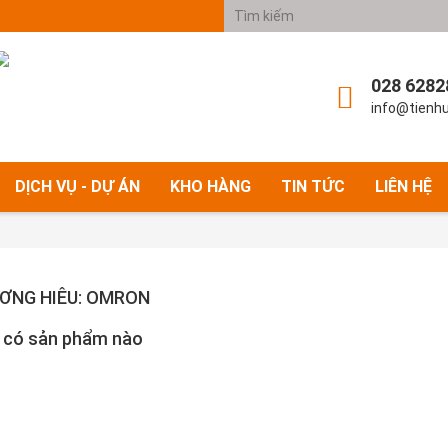
028 6282
info@tienh
DỊCH VỤ - DỰ ÁN
KHO HÀNG
TIN TỨC
LIÊN HỆ
ƠNG HIÊU: OMRON
 có sản phẩm nào