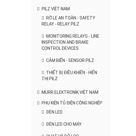
PILZ VIỆT NAM
RỜ LE AN TOÀN - SAFETY
RELAY - RELAY PILZ
MONITORING RELAYS - LINE
INSPECTION AND BRAKE
CONTROL DEVICES
CẢM BIẾN - SENSOR PILZ
THIẾT BỊ ĐIỀU KHIỂN - HIỂN
THỊ PILZ
MURR ELEKTRONIK VIỆT NAM
PHỤ KIỆN TỦ ĐIỆN CÔNG NGHIỆP
ĐÈN LED.
ĐÈN LED CHO MÁY