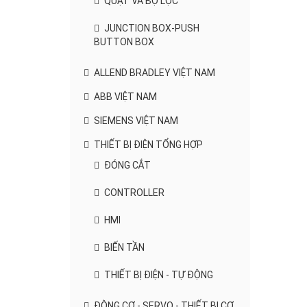
QUẠT VÀ BỘ LỌC
JUNCTION BOX-PUSH
BUTTON BOX
ALLEND BRADLEY VIỆT NAM
ABB VIỆT NAM
SIEMENS VIỆT NAM
THIẾT BỊ ĐIỆN TỔNG HỢP
ĐÓNG CẮT
CONTROLLER
HMI
BIẾN TẦN
THIẾT BỊ ĐIỆN - TỰ ĐỘNG
ĐỘNG CƠ - SERVO - THIẾT BỊ CƠ