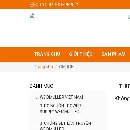
FOR YOUR PROSPERITY!
TRANG CHỦ
GIỚI THIỆU
SẢN PHẨM
Trang chủ
OMRON
DANH MỤC
THƯ
WEIDMULLER VIỆT NAM
Không
BỘ NGUỒN - POWER
SUPPLY WEIDMULLER
CHỐNG SÉT LAN TRUYỀN
WEIDMULLER