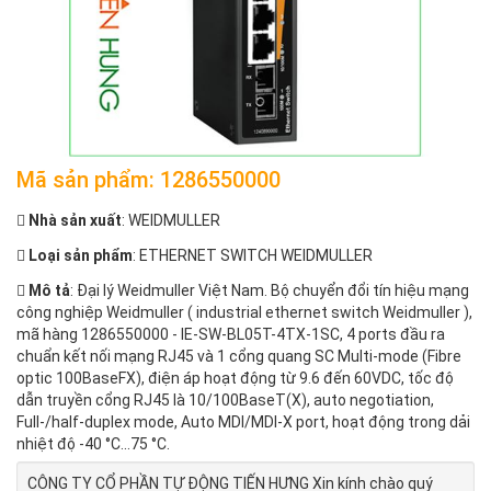
Mã sản phẩm: 1286550000
Nhà sản xuất
: WEIDMULLER
Loại sản phẩm
: ETHERNET SWITCH WEIDMULLER
Mô tả
: Đại lý Weidmuller Việt Nam. Bộ chuyển đổi tín hiệu mạng
công nghiệp Weidmuller ( industrial ethernet switch Weidmuller ),
mã hàng 1286550000 - IE-SW-BL05T-4TX-1SC, 4 ports đầu ra
chuẩn kết nối mạng RJ45 và 1 cổng quang SC Multi-mode (Fibre
optic 100BaseFX), điện áp hoạt động từ 9.6 đến 60VDC, tốc độ
dẫn truyền cổng RJ45 là 10/100BaseT(X), auto negotiation,
Full-/half-duplex mode, Auto MDI/MDI-X port, hoạt động trong dải
nhiệt độ -40 °C...75 °C.
CÔNG TY CỔ PHẦN TỰ ĐỘNG TIẾN HƯNG Xin kính chào quý