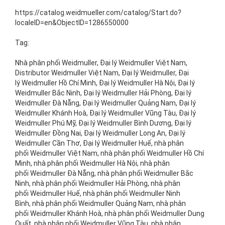
https://catalog.weidmueller.com/catalog/Start.do?
localeID=en&ObjectID=1286550000
Tag:
Nhà phân phối Weidmuller, Đại lý Weidmuller Việt Nam,
Distributor Weidmuller Việt Nam, Đại lý Weidmuller, Đại
lý Weidmuller Hồ Chí Minh, Đại lý Weidmuller Hà Nội, Đại lý
Weidmuller Bắc Ninh, Đại lý Weidmuller Hải Phòng, Đại lý
Weidmuller Đà Nẵng, Đại lý Weidmuller Quảng Nam, Đại lý
Weidmuller Khánh Hoà, Đại lý Weidmuller Vũng Tàu, Đại lý
Weidmuller Phú Mỹ, Đại lý Weidmuller Bình Dương, Đại lý
Weidmuller Đồng Nai, Đại lý Weidmuller Long An, Đại lý
Weidmuller Cần Thơ, Đại lý Weidmuller Huế, nhà phân
phối Weidmuller Việt Nam, nhà phân phối Weidmuller Hồ Chí
Minh, nhà phân phối Weidmuller Hà Nội, nhà phân
phối Weidmuller Đà Nẵng, nhà phân phối Weidmuller Bắc
Ninh, nhà phân phối Weidmuller Hải Phòng, nhà phân
phối Weidmuller Huế, nhà phân phối Weidmuller Ninh
Bình, nhà phân phối Weidmuller Quảng Nam, nhà phân
phối Weidmuller Khánh Hoà, nhà phân phối Weidmuller Dung
Quất, nhà phân phối Weidmuller Vũng Tàu, nhà phân