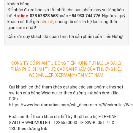
khách hàng.
Để nhận được báo giá tốt nhất cho sản phẩm này vui lòng liên
hệ
Hotline
:
028 62828 668
hoặc
+84 933 744 776
. Ngoài ra quý
khách có thể gởi
Liên hệ
, chúng tôi sẽ liên hệ lại trong thời
gian sớm nhất!.
Cảm ơn quý khách đã quan tâm tới sản phẩm của Tiến Hưng!
CÔNG TY CỔ PHẦN TỰ ĐỘNG TIẾN HƯNG TỰ HÀO LÀ ĐẠI LÝ
PHÂN PHỐI CHÍNH THỨC CÁC SẢN PHẨM CỦA THƯƠNG HIỆU
WEIDMULLER (GERMANY) TẠI VIỆT NAM:
Quí khách có thể tham khảo catalog các sản phẩm ethernet
switch của hãng Weidmuller theo đường link bên dưới (file
PDF):
https://www.lcautomation.com/wb_documents/Weidmuller/Weid
Hoặc có thể tham khảo chi tiết kỹ thuật của bộ ETHERNET
SWITCH WEIDMULLER -
1286550000 - IE-SW-BL05T-4TX-
1SC
theo đường link: