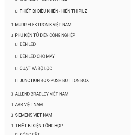
THIẾT BỊ ĐIỀU KHIỂN - HIỂN THỊ PILZ
MURR ELEKTRONIK VIỆT NAM
PHỤ KIỆN TỦ ĐIỆN CÔNG NGHIỆP
ĐÈN LED.
ĐÈN LED CHO MÁY
QUẠT VÀ BỘ LỌC
JUNCTION BOX-PUSH BUTTON BOX
ALLEND BRADLEY VIỆT NAM
ABB VIỆT NAM
SIEMENS VIỆT NAM
THIẾT BỊ ĐIỆN TỔNG HỢP
ĐÓNG CẮT