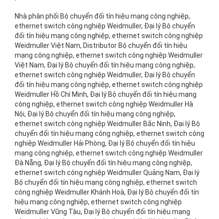
Nhà phân phối Bộ chuyển đối tín hiệu mạng công nghiệp, ethernet switch công nghiệp Weidmuller, Đại lý Bộ chuyển đối tín hiệu mạng công nghiệp, ethernet switch công nghiệp Weidmuller Việt Nam, Distributor Bộ chuyển đối tín hiệu mạng công nghiệp, ethernet switch công nghiệp Weidmuller Việt Nam, Đại lý Bộ chuyển đối tín hiệu mạng công nghiệp, ethernet switch công nghiệp Weidmuller, Đại lý Bộ chuyển đối tín hiệu mạng công nghiệp, ethernet switch công nghiệp Weidmuller Hồ Chí Minh, Đại lý Bộ chuyển đối tín hiệu mạng công nghiệp, ethernet switch công nghiệp Weidmuller Hà Nội, Đại lý Bộ chuyển đối tín hiệu mạng công nghiệp, ethernet switch công nghiệp Weidmuller Bắc Ninh, Đại lý Bộ chuyển đối tín hiệu mạng công nghiệp, ethernet switch công nghiệp Weidmuller Hải Phòng, Đại lý Bộ chuyển đối tín hiệu mạng công nghiệp, ethernet switch công nghiệp Weidmuller Đà Nẵng, Đại lý Bộ chuyển đối tín hiệu mạng công nghiệp, ethernet switch công nghiệp Weidmuller Quảng Nam, Đại lý Bộ chuyển đối tín hiệu mạng công nghiệp, ethernet switch công nghiệp Weidmuller Khánh Hoà, Đại lý Bộ chuyển đối tín hiệu mạng công nghiệp, ethernet switch công nghiệp Weidmuller Vũng Tàu, Đại lý Bộ chuyển đối tín hiệu mạng công nghiệp, ethernet switch công nghiệp Weidmuller Phú Mỹ, Đại lý Bộ chuyển đối tín hiệu mạng công nghiệp, ethernet switch công nghiệp Weidmuller Bình Dương, Đại lý Bộ chuyển đối tín hiệu mạng công nghiệp, ethernet switch công nghiệp Weidmuller Đồng Nai, Đại lý Bộ chuyển đối tín hiệu mạng công nghiệp, ethernet switch công nghiệp Weidmuller Long An, Đại lý Bộ chuyển đối tín hiệu mạng công nghiệp, ethernet switch công nghiệp Weidmuller Cần Thơ, Đại lý Bộ chuyển đối tín hiệu mạng công nghiệp, ethernet switch công nghiệp Weidmuller Huế, nhà phân phối Bộ chuyển đối tín hiệu mạng công nghiệp, ethernet switch công nghiệp Weidmuller Việt Nam, nhà phân phối Bộ chuyển đối tín hiệu mạng công nghiệp, ethernet switch công nghiệp Weidmuller Hồ Chí Minh, nhà phân phối Bộ chuyển đối tín hiệu mạng công nghiệp, ethernet switch công nghiệp Weidmuller Hà Nội, nhà phân phối Bộ chuyển đối tín hiệu mạng công nghiệp, ethernet switch công nghiệp Weidmuller Đà Nẵng, nhà phân phối Bộ chuyển đối tín hiệu mạng công nghiệp, ethernet switch công nghiệp Weidmuller Bắc Ninh, nhà phân phối Bộ chuyển đối tín hiệu mạng công nghiệp, ethernet switch công nghiệp Weidmuller Hải Phòng, nhà phân phối Bộ chuyển đối tín hiệu mạng công nghiệp, ethernet switch công nghiệp Weidmuller Huế, nhà phân phối Bộ chuyển đối tín hiệu mạng công nghiệp, ethernet switch công nghiệp Weidmuller Ninh Bình, nhà phân phối Bộ chuyển đối tín hiệu mạng công nghiệp, ethernet switch công nghiệp Weidmuller Quảng Nam, nhà phân phối Bộ chuyển đối tín hiệu mạng công nghiệp, ethernet switch công nghiệp Weidmuller Khánh Hoà, nhà phân phối Bộ chuyển đối tín hiệu mạng công nghiệp, ethernet switch công nghiệp Weidmuller Dung Quất, nhà phân phối Bộ chuyển đối tín hiệu mạng công nghiệp, ethernet switch công nghiệp Weidmuller Vũng Tàu, nhà phân phối Bộ chuyển đối tín hiệu mạng công nghiệp, ethernet switch công nghiệp Weidmuller Đồng Nai, nhà phân phối Bộ chuyển đối tín hiệu mạng công nghiệp, ethernet switch công nghiệp Weidmuller Phú Mỹ, nhà phân phối Bộ chuyển đối tín hiệu mạng công nghiệp, ethernet switch công nghiệp Weidmuller Bình Dương, nhà phân phối Bộ chuyển đối tín hiệu mạng công nghiệp, ethernet switch công nghiệp Weidmuller Vsip 1, nhà phân phối Bộ chuyển đối tín hiệu mạng công nghiệp, ethernet switch công nghiệp Weidmuller Vsip 2, nhà phân phối Bộ chuyển đối tín hiệu mạng công nghiệp, ethernet switch công nghiệp Weidmuller VSIP I, nhà phân phối Bộ chuyển đối tín hiệu mạng công nghiệp, ethernet switch công nghiệp Weidmuller VSIP II, nhà phân phối Bộ chuyển đối tín hiệu mạng công nghiệp, ethernet switch công nghiệp Weidmuller Biên Hoà, nhà phân phối Bộ chuyển đối tín hiệu mạng công nghiệp, ethernet switch công nghiệp Weidmuller Long An, nhà phân phối Bộ chuyển đối tín hiệu mạng công nghiệp, ethernet switch công nghiệp Weidmuller Cần Thơ, distributor Bộ chuyển đối tín hiệu mạng công nghiệp, ethernet switch công nghiệp Weidmuller Việt Nam, distributor Bộ chuyển đối tín hiệu mạng công nghiệp, ethernet switch công nghiệp Weidmuller Hồ Chí Minh, distributor Bộ chuyển đối tín hiệu mạng công nghiệp, ethernet switch công nghiệp Weidmuller, distributor Bộ chuyển đối tín hiệu mạng công nghiệp, ethernet switch công nghiệp Weidmuller Hà Nội, distributor Bộ chuyển đối tín hiệu mạng công nghiệp, ethernet switch công nghiệp Weidmuller Bắc Ninh, distributor Bộ chuyển đối tín hiệu mạng công nghiệp, ethernet switch công nghiệp Weidmuller Hải Phòng, distributor Bộ chuyển đối tín hiệu mạng công nghiệp, ethernet switch công nghiệp Weidmuller Huế , distributor Bộ chuyển đối tín hiệu mạng công nghiệp, ethernet switch công nghiệp Weidmuller Đà Nẵng, distributor Bộ chuyển đối tín hiệu mạng công nghiệp, ethernet switch công nghiệp Weidmuller Quảng Nam, distributor Bộ chuyển đối tín hiệu mạng công nghiệp, ethernet switch công nghiệp Weidmuller Dung Quất, distributor Bộ chuyển đối tín hiệu mạng công nghiệp, ethernet switch công nghiệp Weidmuller Khánh Hoà, distributor Bộ chuyển đối tín hiệu mạng công nghiệp, ethernet switch công nghiệp Weidmuller Bình Định, distributor Bộ chuyển đối tín hiệu mạng công nghiệp, ethernet switch công nghiệp Weidmuller Đồng Nai, distributor Bộ chuyển đối tín hiệu mạng công nghiệp, ethernet switch công nghiệp Weidmuller Vũng Tàu, distributor Bộ chuyển đối tín hiệu mạng công nghiệp, ethernet switch công nghiệp Weidmuller Phú Mỹ, distributor Bộ chuyển đối tín hiệu mạng công nghiệp, ethernet switch công nghiệp Weidmuller Cát Lái, distributor Bộ chuyển đối tín hiệu mạng công nghiệp, ethernet switch công nghiệp Weidmuller Biên Hoà, distributor Bộ chuyển đối tín hiệu mạng công nghiệp, ethernet switch công nghiệp Weidmuller Bình Dương, distributor Bộ chuyển đối tín hiệu mạng công nghiệp, ethernet switch công nghiệp Weidmuller VSIP 1, distributor Bộ chuyển đối tín hiệu mạng công nghiệp, ethernet switch công nghiệp Weidmuller VSIP 2, distributor Bộ chuyển đối tín hiệu mạng công nghiệp, ethernet switch công nghiệp Weidmuller VSIP I, distributor Bộ chuyển đối tín hiệu mạng công nghiệp, ethernet switch công nghiệp Weidmuller VSIP II, distributor Bộ chuyển đối tín hiệu mạng công nghiệp, ethernet switch công nghiệp Weidmuller Long An, distributor Bộ chuyển đối tín hiệu mạng công nghiệp, ethernet switch công nghiệp Weidmuller Cần Thơ, nhà cung cấp Bộ chuyển đối tín hiệu mạng công nghiệp, ethernet switch công nghiệp Weidmuller, nhà cung cấp Bộ chuyển đối tín hiệu mạng công nghiệp, ethernet switch công nghiệp Weidmuller Việt Nam, nhà cung cấp Bộ chuyển đối tín hiệu mạng công nghiệp, ethernet switch công nghiệp Weidmuller Hồ Chí Minh, nhà cung cấp Bộ chuyển đối tín hiệu mạng công nghiệp, ethernet switch công nghiệp Weidmuller Hà Nội, nhà cung cấp Bộ chuyển đối tín hiệu mạng công nghiệp, ethernet switch công nghiệp Weidmuller Bắc Ninh, nhà cung cấp Bộ chuyển đối tín hiệu mạng công nghiệp, ethernet switch công nghiệp Weidmuller Hải Phòng, nhà cung cấp Bộ chuyển đối tín hiệu mạng công nghiệp, ethernet switch công nghiệp Weidmuller Huế, nhà cung cấp Bộ chuyển đối tín hiệu mạng công nghiệp, ethernet switch công nghiệp Weidmuller Quảng Nam, nhà cung cấp Bộ chuyển đối tín hiệu mạng công nghiệp, ethernet switch công nghiệp Weidmuller Đà Nẵng, nhà cung cấp Bộ chuyển đối tín hiệu mạng công nghiệp, ethernet switch công nghiệp Weidmuller Bình Định, nhà cung cấp Bộ chuyển đối tín hiệu mạng công nghiệp, ethernet switch công nghiệp Weidmuller Khánh Hoà, nhà cung cấp Bộ chuyển đối tín hiệu mạng công nghiệp, ethernet switch công nghiệp Weidmuller Bình Thuận, nhà cung cấp Bộ chuyển đối tín hiệu mạng công nghiệp, ethernet switch công nghiệp Weidmuller Đồng Nai, nhà cung cấp Bộ chuyển đối tín hiệu mạng công nghiệp, ethernet switch công nghiệp Weidmuller Vũng Tàu, nhà cung cấp Bộ chuyển đối tín hiệu mạng công nghiệp, ethernet switch công nghiệp Weidmuller Cát Lái, nhà cung cấp Bộ chuyển đối tín hiệu mạng công nghiệp, ethernet switch công nghiệp Weidmuller Phú Mỹ, nhà cung cấp Bộ chuyển đối tín hiệu mạng công nghiệp, ethernet switch công nghiệp Weidmuller Biên Hoà, nhà cung cấp Bộ chuyển đối tín hiệu mạng công nghiệp, ethernet switch công nghiệp Weidmuller Bình Dương, nhà cung cấp Bộ chuyển đối tín hiệu mạng công nghiệp, ethernet switch công nghiệp Weidmuller VSIP 1, nhà cung cấp Bộ chuyển đối tín hiệu mạng công nghiệp, ethernet switch công nghiệp Weidmuller VSIP 2, nhà cung cấp Bộ chuyển đối tín hiệu mạng công nghiệp, ethernet switch công nghiệp Weidmuller VSIP I, nhà cung cấp Bộ chuyển đối tín hiệu mạng công nghiệp, ethernet switch công nghiệp Weidmuller VSIP II, nhà cung cấp Bộ chuyển đối tín hiệu mạng công nghiệp, ethernet switch công nghiệp Weidmuller khu công nghệ cao Quận 9, nhà cung cấp Bộ chuyển đối tín hiệu mạng công nghiệp, ethernet switch công nghiệp Weidmuller khu công nghiệp Tân Bình, nhà cung cấp Bộ chuyển đối tín hiệu mạng công nghiệp, ethernet switch công nghiệp Weidmuller Long An, nhà cung cấp Bộ chuyển đối tín hiệu mạng công nghiệp, ethernet switch công nghiệp Weidmuller Cần Thơ, nhà cung cấp Bộ chuyển đối tín hiệu mạng công nghiệp, ethernet switch công nghiệp Weidmuller khu công nghiệp Amata Biên Hoà, nhà nhập khẩu Bộ chuyển đối tín hiệu mạng công nghiệp, ethernet switch công nghiệp Weidmuller, nhà nhập khẩu Bộ chuyển đối tín hiệu mạng công nghiệp, ethernet switch công nghiệp Weidmuller Việt Nam, nhà nhập khẩu Bộ chuyển đối tín hiệu mạng công nghiệp, ethernet switch công nghiệp Weidmuller Hồ Chí Minh, nhà nhập khẩu Bộ chuyển đối tín hiệu mạng công nghiệp, ethernet switch công nghiệp Weidmuller Hà Nội, nhà nhập khẩu Bộ chuyển đối tín hiệu mạng công nghiệp, ethernet switch công nghiệp Weidmuller Bắc Ninh, nhà nhập khẩu Bộ chuyển đối tín hiệu mạng công nghiệp, ethernet switch công nghiệp Weidmuller Hải Phòng, nhà nhập khẩu Bộ chuyển đối tín hiệu mạng công nghiệp, ethernet switch công nghiệp Weidmuller Huế, nhà nhập khẩu Bộ chuy