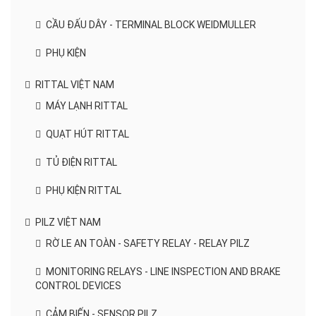
CẦU ĐẤU DÂY - TERMINAL BLOCK WEIDMULLER
PHỤ KIỆN
RITTAL VIỆT NAM
MÁY LẠNH RITTAL
QUẠT HÚT RITTAL
TỦ ĐIỆN RITTAL
PHỤ KIỆN RITTAL
PILZ VIỆT NAM
RỜ LE AN TOÀN - SAFETY RELAY - RELAY PILZ
MONITORING RELAYS - LINE INSPECTION AND BRAKE
CONTROL DEVICES
CẢM BIẾN - SENSOR PILZ