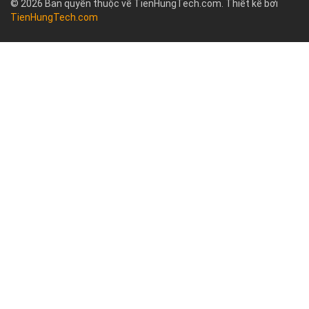
© 2026 Bản quyền thuộc về TienHungTech.com. Thiết kể bởi
TienHungTech.com