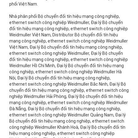
phối Việt Nam.
Nhà phân phối Bộ chuyển đối tín hiệu mạng công nghiệp, ethernet switch công nghiệp Weidmuller, Đại lý Bộ chuyển đối tín hiệu mạng công nghiệp, ethernet switch công nghiệp Weidmuller Việt Nam, Distributor Bộ chuyển đối tín hiệu mạng công nghiệp, ethernet switch công nghiệp Weidmuller Việt Nam, Đại lý Bộ chuyển đối tín hiệu mạng công nghiệp, ethernet switch công nghiệp Weidmuller, Đại lý Bộ chuyển đối tín hiệu mạng công nghiệp, ethernet switch công nghiệp Weidmuller Hồ Chí Minh, Đại lý Bộ chuyển đối tín hiệu mạng công nghiệp, ethernet switch công nghiệp Weidmuller Hà Nội, Đại lý Bộ chuyển đối tín hiệu mạng công nghiệp, ethernet switch công nghiệp Weidmuller Bắc Ninh, Đại lý Bộ chuyển đối tín hiệu mạng công nghiệp, ethernet switch công nghiệp Weidmuller Hải Phòng, Đại lý Bộ chuyển đối tín hiệu mạng công nghiệp, ethernet switch công nghiệp Weidmuller Đà Nẵng, Đại lý Bộ chuyển đối tín hiệu mạng công nghiệp, ethernet switch công nghiệp Weidmuller Quảng Nam, Đại lý Bộ chuyển đối tín hiệu mạng công nghiệp, ethernet switch công nghiệp Weidmuller Khánh Hoà, Đại lý Bộ chuyển đối tín hiệu mạng công nghiệp, ethernet switch công nghiệp Weidmuller Vũng Tàu, Đại lý Bộ chuyển đối tín hiệu mạng công nghiệp, ethernet switch công nghiệp Weidmuller Phú Mỹ, Đại lý Bộ chuyển đối tín hiệu mạng công nghiệp, ethernet switch công nghiệp Weidmuller Bình Dương, Đại lý Bộ chuyển đối tín hiệu mạng công nghiệp, ethernet switch công nghiệp Weidmuller Đồng Nai, Đại lý Bộ chuyển đối tín hiệu mạng công nghiệp, ethernet switch công nghiệp Weidmuller Long An, Đại lý Bộ chuyển đối tín hiệu mạng công nghiệp, ethernet switch công nghiệp Weidmuller Cần Thơ, Đại lý Bộ chuyển đối tín hiệu mạng công nghiệp, ethernet switch công nghiệp Weidmuller Huế, nhà phân phối Bộ chuyển đối tín hiệu mạng công nghiệp, ethernet switch công nghiệp Weidmuller Việt Nam, nhà phân phối Bộ chuyển đối tín hiệu mạng công nghiệp, ethernet switch công nghiệp Weidmuller Hồ Chí Minh, nhà phân phối Bộ chuyển đối tín hiệu mạng công nghiệp, ethernet switch công nghiệp Weidmuller Hà Nội, nhà phân phối Bộ chuyển đối tín hiệu mạng công nghiệp, ethernet switch công nghiệp Weidmuller Đà Nẵng, nhà phân phối Bộ chuyển đối tín hiệu mạng công nghiệp, ethernet switch công nghiệp Weidmuller Bắc Ninh, nhà phân phối Bộ chuyển đối tín hiệu mạng công nghiệp, ethernet switch công nghiệp Weidmuller Hải Phòng, nhà phân phối Bộ chuyển đối tín hiệu mạng công nghiệp, ethernet switch công nghiệp Weidmuller Huế, nhà phân phối Bộ chuyển đối tín hiệu mạng công nghiệp, ethernet switch công nghiệp Weidmuller Ninh Bình, nhà phân phối Bộ chuyển đối tín hiệu mạng công nghiệp, ethernet switch công nghiệp Weidmuller Quảng Nam, nhà phân phối Bộ chuyển đối tín hiệu mạng công nghiệp, ethernet switch công nghiệp Weidmuller Khánh Hoà, nhà phân phối Bộ chuyển đối tín hiệu mạng công nghiệp, ethernet switch công nghiệp Weidmuller Dung Quất, nhà phân phối Bộ chuyển đối tín hiệu mạng công nghiệp, ethernet switch công nghiệp Weidmuller Vũng Tàu, nhà phân phối Bộ chuyển đối tín hiệu mạng công nghiệp, ethernet switch công nghiệp Weidmuller Đồng Nai, nhà phân phối Bộ chuyển đối tín hiệu mạng công nghiệp, ethernet switch công nghiệp Weidmuller Phú Mỹ, nhà phân phối Bộ chuyển đối tín hiệu mạng công nghiệp, ethernet switch công nghiệp Weidmuller Bình Dương, nhà phân phối Bộ chuyển đối tín hiệu mạng công nghiệp, ethernet switch công nghiệp Weidmuller Vsip 1, nhà phân phối Bộ chuyển đối tín hiệu mạng công nghiệp, ethernet switch công nghiệp Weidmuller Vsip 2, nhà phân phối Bộ chuyển đối tín hiệu mạng công nghiệp, ethernet switch công nghiệp Weidmuller VSIP I, nhà phân phối Bộ chuyển đối tín hiệu mạng công nghiệp, ethernet switch công nghiệp Weidmuller VSIP II, nhà phân phối Bộ chuyển đối tín hiệu mạng công nghiệp, ethernet switch công nghiệp Weidmuller Biên Hoà, nhà phân phối Bộ chuyển đối tín hiệu mạng công nghiệp, ethernet switch công nghiệp Weidmuller Long An, nhà phân phối Bộ chuyển đối tín hiệu mạng công nghiệp, ethernet switch công nghiệp Weidmuller Cần Thơ, distributor Bộ chuyển đối tín hiệu mạng công nghiệp, ethernet switch công nghiệp Weidmuller Việt Nam, distributor Bộ chuyển đối tín hiệu mạng công nghiệp, ethernet switch công nghiệp Weidmuller Hồ Chí Minh, distributor Bộ chuyển đối tín hiệu mạng công nghiệp, ethernet switch công nghiệp Weidmuller, distributor Bộ chuyển đối tín hiệu mạng công nghiệp, ethernet switch công nghiệp Weidmuller Hà Nội, distributor Bộ chuyển đối tín hiệu mạng công nghiệp, ethernet switch công nghiệp Weidmuller Bắc Ninh, distributor Bộ chuyển đối tín hiệu mạng công nghiệp, ethernet switch công nghiệp Weidmuller Hải Phòng, distributor Bộ chuyển đối tín hiệu mạng công nghiệp, ethernet switch công nghiệp Weidmuller Huế , distributor Bộ chuyển đối tín hiệu mạng công nghiệp, ethernet switch công nghiệp Weidmuller Đà Nẵng, distributor Bộ chuyển đối tín hiệu mạng công nghiệp, ethernet switch công nghiệp Weidmuller Quảng Nam, distributor Bộ chuyển đối tín hiệu mạng công nghiệp, ethernet switch công nghiệp Weidmuller Dung Quất, distributor Bộ chuyển đối tín hiệu mạng công nghiệp, ethernet switch công nghiệp Weidmuller Khánh Hoà, distributor Bộ chuyển đối tín hiệu mạng công nghiệp, ethernet switch công nghiệp Weidmuller Bình Định, distributor Bộ chuyển đối tín hiệu mạng công nghiệp, ethernet switch công nghiệp Weidmuller Đồng Nai, distributor Bộ chuyển đối tín hiệu mạng công nghiệp, ethernet switch công nghiệp Weidmuller Vũng Tàu, distributor Bộ chuyển đối tín hiệu mạng công nghiệp, ethernet switch công nghiệp Weidmuller Phú Mỹ, distributor Bộ chuyển đối tín hiệu mạng công nghiệp, ethernet switch công nghiệp Weidmuller Cát Lái, distributor Bộ chuyển đối tín hiệu mạng công nghiệp, ethernet switch công nghiệp Weidmuller Biên Hoà, distributor Bộ chuyển đối tín hiệu mạng công nghiệp, ethernet switch công nghiệp Weidmuller Bình Dương, distributor Bộ chuyển đối tín hiệu mạng công nghiệp, ethernet switch công nghiệp Weidmuller VSIP 1, distributor Bộ chuyển đối tín hiệu mạng công nghiệp, ethernet switch công nghiệp Weidmuller VSIP 2, distributor Bộ chuyển đối tín hiệu mạng công nghiệp, ethernet switch công nghiệp Weidmuller VSIP I, distributor Bộ chuyển đối tín hiệu mạng công nghiệp, ethernet switch công nghiệp Weidmuller VSIP II, distributor Bộ chuyển đối tín hiệu mạng công nghiệp, ethernet switch công nghiệp Weidmuller Long An, distributor Bộ chuyển đối tín hiệu mạng công nghiệp, ethernet switch công nghiệp Weidmuller Cần Thơ, nhà cung cấp Bộ chuyển đối tín hiệu mạng công nghiệp, ethernet switch công nghiệp Weidmuller, nhà cung cấp Bộ chuyển đối tín hiệu mạng công nghiệp, ethernet switch công nghiệp Weidmuller Việt Nam, nhà cung cấp Bộ chuyển đối tín hiệu mạng công nghiệp, ethernet switch công nghiệp Weidmuller Hồ Chí Minh, nhà cung cấp Bộ chuyển đối tín hiệu mạng công nghiệp, ethernet switch công nghiệp Weidmuller Hà Nội, nhà cung cấp Bộ chuyển đối tín hiệu mạng công nghiệp, ethernet switch công nghiệp Weidmuller Bắc Ninh, nhà cung cấp Bộ chuyển đối tín hiệu mạng công nghiệp, ethernet switch công nghiệp Weidmuller Hải Phòng, nhà cung cấp Bộ chuyển đối tín hiệu mạng công nghiệp, ethernet switch công nghiệp Weidmuller Huế, nhà cung cấp Bộ chuyển đối tín hiệu mạng công nghiệp, ethernet switch công nghiệp Weidmuller Quảng Nam, nhà cung cấp Bộ chuyển đối tín hiệu mạng công nghiệp, ethernet switch công nghiệp Weidmuller Đà Nẵng, nhà cung cấp Bộ chuyển đối tín hiệu mạng công nghiệp, ethernet switch công nghiệp Weidmuller Bình Định, nhà cung cấp Bộ chuyển đối tín hiệu mạng công nghiệp, ethernet switch công nghiệp Weidmuller Khánh Hoà, nhà cung cấp Bộ chuyển đối tín hiệu mạng công nghiệp, ethernet switch công nghiệp Weidmuller Bình Thuận, nhà cung cấp Bộ chuyển đối tín hiệu mạng công nghiệp, ethernet switch công nghiệp Weidmuller Đồng Nai, nhà cung cấp Bộ chuyển đối tín hiệu mạng công nghiệp, ethernet switch công nghiệp Weidmuller Vũng Tàu, nhà cung cấp Bộ chuyển đối tín hiệu mạng công nghiệp, ethernet switch công nghiệp Weidmuller Cát Lái, nhà cung cấp Bộ chuyển đối tín hiệu mạng công nghiệp, ethernet switch công nghiệp Weidmuller Phú Mỹ, nhà cung cấp Bộ chuyển đối tín hiệu mạng công nghiệp, ethernet switch công nghiệp Weidmuller Biên Hoà, nhà cung cấp Bộ chuyển đối tín hiệu mạng công nghiệp, ethernet switch công nghiệp Weidmuller Bình Dương, nhà cung cấp Bộ chuyển đối tín hiệu mạng công nghiệp, ethernet switch công nghiệp Weidmuller VSIP 1, nhà cung cấp Bộ chuyển đối tín hiệu mạng công nghiệp, ethernet switch công nghiệp Weidmuller VSIP 2, nhà cung cấp Bộ chuyển đối tín hiệu mạng công nghiệp, ethernet switch công nghiệp Weidmuller VSIP I, nhà cung cấp Bộ chuyển đối tín hiệu mạng công nghiệp, ethernet switch công nghiệp Weidmuller VSIP II, nhà cung cấp Bộ chuyển đối tín hiệu mạng công nghiệp, ethernet switch công nghiệp Weidmuller khu công nghệ cao Quận 9, nhà cung cấp Bộ chuyển đối tín hiệu mạng công nghiệp, ethernet switch công nghiệp Weidmuller khu công nghiệp Tân Bình, nhà cung cấp Bộ chuyển đối tín hiệu mạng công nghiệp, ethernet switch công nghiệp Weidmuller Long An, nhà cung cấp Bộ chuyển đối tín hiệu mạng công nghiệp, ethernet switch công nghiệp Weidmuller Cần Thơ, nhà cung cấp Bộ chuyển đối tín hiệu mạng công nghiệp, ethernet switch công nghiệp Weidmuller khu công nghiệp Amata Biên Hoà, nhà nhập khẩu Bộ chuyển đối tín hiệu mạng công nghiệp, ethernet switch công nghiệp Weidmuller, nhà nhập khẩu Bộ chuyển đối tín hiệu mạng công nghiệp, ethernet switch công nghiệp Weidmuller Việt Nam, nhà nhập khẩu Bộ chuyển đối tín hiệu mạng công nghiệp, ethernet switch công nghiệp Weidmuller Hồ Chí Minh, nhà nhập khẩu Bộ chuyển đối tín hiệu mạng công nghiệp, ethernet switch công nghiệp Weidmuller Hà Nội, nhà nhập khẩu Bộ chuyển đối tín hiệu mạng công nghiệp, ethernet switch công nghiệp Weidmuller Bắc Ninh, nhà nhập khẩu Bộ chuyển đối tín hiệu mạng công nghiệp, ethernet switch công nghiệp Weidmuller Hải Phòng, nhà nhập khẩu Bộ chuyển đối tín hiệu mạng công nghiệp, ethernet switch công nghiệp Weidmuller Huế, nhà nhập khẩu Bộ chuy