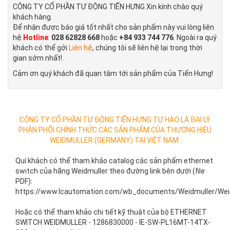
CÔNG TY CỔ PHẦN TỰ ĐỘNG TIẾN HƯNG Xin kính chào quý
khách hàng.
Để nhận được báo giá tốt nhất cho sản phẩm này vui lòng liên
hệ
Hotline
:
028 62828 668
hoặc
+84 933 744 776
. Ngoài ra quý
khách có thể gởi
Liên hệ
, chúng tôi sẽ liên hệ lại trong thời
gian sớm nhất!.
Cảm ơn quý khách đã quan tâm tới sản phẩm của Tiến Hưng!
CÔNG TY CỔ PHẦN TỰ ĐỘNG TIẾN HƯNG TỰ HÀO LÀ ĐẠI LÝ
PHÂN PHỐI CHÍNH THỨC CÁC SẢN PHẨM CỦA THƯƠNG HIỆU
WEIDMULLER (GERMANY) TẠI VIỆT NAM:
Quí khách có thể tham khảo catalog các sản phẩm ethernet
switch của hãng Weidmuller theo đường link bên dưới (file
PDF):
https://www.lcautomation.com/wb_documents/Weidmuller/Weid
Hoặc có thể tham khảo chi tiết kỹ thuật của bộ ETHERNET
SWITCH WEIDMULLER -
1286830000 - IE-SW-PL16MT-14TX-