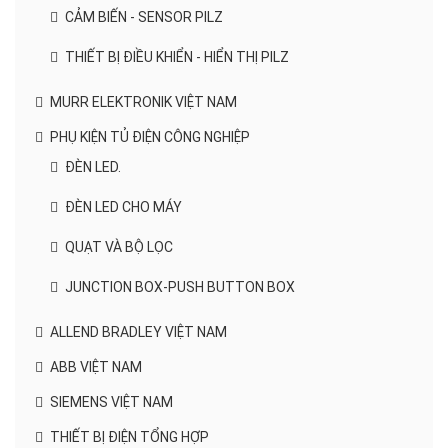
CẢM BIẾN - SENSOR PILZ
THIẾT BỊ ĐIỀU KHIỂN - HIỂN THỊ PILZ
MURR ELEKTRONIK VIỆT NAM
PHỤ KIỆN TỦ ĐIỆN CÔNG NGHIỆP
ĐÈN LED.
ĐÈN LED CHO MÁY
QUẠT VÀ BỘ LỌC
JUNCTION BOX-PUSH BUTTON BOX
ALLEND BRADLEY VIỆT NAM
ABB VIỆT NAM
SIEMENS VIỆT NAM
THIẾT BỊ ĐIỆN TỔNG HỢP