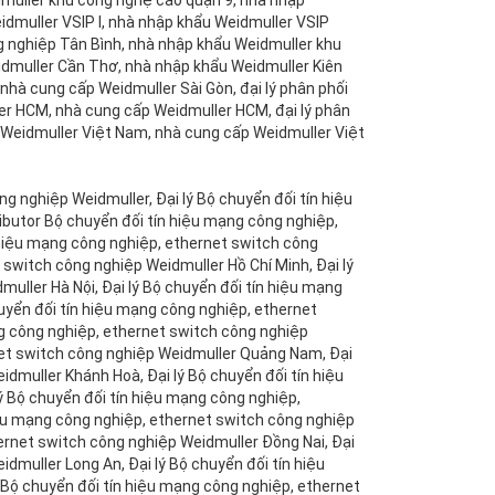
muller khu công nghệ cao quận 9, nhà nhập
idmuller VSIP I, nhà nhập khẩu Weidmuller VSIP
g nghiệp Tân Bình, nhà nhập khẩu Weidmuller khu
dmuller Cần Thơ, nhà nhập khẩu Weidmuller Kiên
nhà cung cấp Weidmuller Sài Gòn, đại lý phân phối
er HCM, nhà cung cấp Weidmuller HCM, đại lý phân
 Weidmuller Việt Nam, nhà cung cấp Weidmuller Việt
distributor Bộ chuyển đối tín hiệu mạng công nghiệp, ethernet switch công nghiệp Weidmuller VSIP I, distributor Bộ chuyển đối tín hiệu mạng công nghiệp, ethernet switch công nghiệp Weidmuller VSIP II, distributor Bộ chuyển đối tín hiệu mạng công nghiệp, ethernet switch công nghiệp Weidmuller Long An, distributor Bộ chuyển đối tín hiệu mạng công nghiệp, ethernet switch công nghiệp Weidmuller Cần Thơ, nhà cung cấp Bộ chuyển đối tín hiệu mạng công nghiệp, ethernet switch công nghiệp Weidmuller, nhà cung cấp Bộ chuyển đối tín hiệu mạng công nghiệp, ethernet switch công nghiệp Weidmuller Việt Nam, nhà cung cấp Bộ chuyển đối tín hiệu mạng công nghiệp, ethernet switch công nghiệp Weidmuller Hồ Chí Minh, nhà cung cấp Bộ chuyển đối tín hiệu mạng công nghiệp, ethernet switch công nghiệp Weidmuller Hà Nội, nhà cung cấp Bộ chuyển đối tín hiệu mạng công nghiệp, ethernet switch công nghiệp Weidmuller Bắc Ninh, nhà cung cấp Bộ chuyển đối tín hiệu mạng công nghiệp, ethernet switch công nghiệp Weidmuller Hải Phòng, nhà cung cấp Bộ chuyển đối tín hiệu mạng công nghiệp, ethernet switch công nghiệp Weidmuller Huế, nhà cung cấp Bộ chuyển đối tín hiệu mạng công nghiệp, ethernet switch công nghiệp Weidmuller Quảng Nam, nhà cung cấp Bộ chuyển đối tín hiệu mạng công nghiệp, ethernet switch công nghiệp Weidmuller Đà Nẵng, nhà cung cấp Bộ chuyển đối tín hiệu mạng công nghiệp, ethernet switch công nghiệp Weidmuller Bình Định, nhà cung cấp Bộ chuyển đối tín hiệu mạng công nghiệp, ethernet switch công nghiệp Weidmuller Khánh Hoà, nhà cung cấp Bộ chuyển đối tín hiệu mạng công nghiệp, ethernet switch công nghiệp Weidmuller Bình Thuận, nhà cung cấp Bộ chuyển đối tín hiệu mạng công nghiệp, ethernet switch công nghiệp Weidmuller Đồng Nai, nhà cung cấp Bộ chuyển đối tín hiệu mạng công nghiệp, ethernet switch công nghiệp Weidmuller Vũng Tàu, nhà cung cấp Bộ chuyển đối tín hiệu mạng công nghiệp, ethernet switch công nghiệp Weidmuller Cát Lái, nhà cung cấp Bộ chuyển đối tín hiệu mạng công nghiệp, ethernet switch công nghiệp Weidmuller Phú Mỹ, nhà cung cấp Bộ chuyển đối tín hiệu mạng công nghiệp, ethernet switch công nghiệp Weidmuller Biên Hoà, nhà cung cấp Bộ chuyển đối tín hiệu mạng công nghiệp, ethernet switch công nghiệp Weidmuller Bình Dương, nhà cung cấp Bộ chuyển đối tín hiệu mạng công nghiệp, ethernet switch công nghiệp Weidmuller VSIP 1, nhà cung cấp Bộ chuyển đối tín hiệu mạng công nghiệp, ethernet switch công nghiệp Weidmuller VSIP 2, nhà cung cấp Bộ chuyển đối tín hiệu mạng công nghiệp, ethernet switch công nghiệp Weidmuller VSIP I, nhà cung cấp Bộ chuyển đối tín hiệu mạng công nghiệp, ethernet switch công nghiệp Weidmuller VSIP II, nhà cung cấp Bộ chuyển đối tín hiệu mạng công nghiệp, ethernet switch công nghiệp Weidmuller khu công nghệ cao Quận 9, nhà cung cấp Bộ chuyển đối tín hiệu mạng công nghiệp, ethernet switch công nghiệp Weidmuller khu công nghiệp Tân Bình, nhà cung cấp Bộ chuyển đối tín hiệu mạng công nghiệp, ethernet switch công nghiệp Weidmuller Long An, nhà cung cấp Bộ chuyển đối tín hiệu mạng công nghiệp, ethernet switch công nghiệp Weidmuller Cần Thơ, nhà cung cấp Bộ chuyển đối tín hiệu mạng công nghiệp, ethernet switch công nghiệp Weidmuller khu công nghiệp Amata Biên Hoà, nhà nhập khẩu Bộ chuyển đối tín hiệu mạng công nghiệp, ethernet switch công nghiệp Weidmuller, nhà nhập khẩu Bộ chuyển đối tín hiệu mạng công nghiệp, ethernet switch công nghiệp Weidmuller Việt Nam, nhà nhập khẩu Bộ chuyển đối tín hiệu mạng công nghiệp, ethernet switch công nghiệp Weidmuller Hồ Chí Minh, nhà nhập khẩu Bộ chuyển đối tín hiệu mạng công nghiệp, ethernet switch công nghiệp Weidmuller Hà Nội, nhà nhập khẩu Bộ chuyển đối tín hiệu mạng công nghiệp, ethernet switch công nghiệp Weidmuller Bắc Ninh, nhà nhập khẩu Bộ chuyển đối tín hiệu mạng công nghiệp, ethernet switch công nghiệp Weidmuller Hải Phòng, nhà nhập khẩu Bộ chuyển đối tín hiệu mạng công nghiệp, ethernet switch công nghiệp Weidmuller Huế, nhà nhập khẩu Bộ chuy