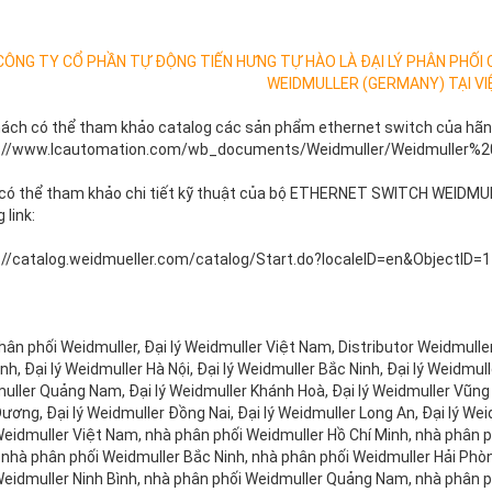
CÔNG TY CỔ PHẦN TỰ ĐỘNG TIẾN HƯNG TỰ HÀO LÀ ĐẠI LÝ PHÂN PHỐI
WEIDMULLER (GERMANY) TẠI VI
hách có thể tham khảo catalog các sản phẩm ethernet switch của hãng 
://www.lcautomation.com/wb_documents/Weidmuller/Weidmuller%20
có thể tham khảo chi tiết kỹ thuật của bộ ETHERNET SWITCH WEIDMU
link:
://catalog.weidmueller.com/catalog/Start.do?localeID=en&ObjectID
ân phối Weidmuller, Đại lý Weidmuller Việt Nam, Distributor Weidmuller
nh, Đại lý Weidmuller Hà Nội, Đại lý Weidmuller Bắc Ninh, Đại lý Weidmul
uller Quảng Nam, Đại lý Weidmuller Khánh Hoà, Đại lý Weidmuller Vũng T
ương, Đại lý Weidmuller Đồng Nai, Đại lý Weidmuller Long An, Đại lý We
Weidmuller Việt Nam, nhà phân phối Weidmuller Hồ Chí Minh, nhà phân p
 nhà phân phối Weidmuller Bắc Ninh, nhà phân phối Weidmuller Hải Phò
Weidmuller Ninh Bình, nhà phân phối Weidmuller Quảng Nam, nhà phân 