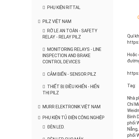
PHỤ KIỆN RITTAL
PILZ VIỆT NAM
RỜ LE AN TOÀN - SAFETY
Quí k
RELAY - RELAY PILZ
https
MONITORING RELAYS - LINE
Hoặc 
INSPECTION AND BRAKE
đường 
CONTROL DEVICES
https
CẢM BIẾN - SENSOR PILZ
Tag:
THIẾT BỊ ĐIỀU KHIỂN - HIỂN
THỊ PILZ
Nhà ph
Chí Mi
MURR ELEKTRONIK VIỆT NAM
Weidm
Bình D
PHỤ KIỆN TỦ ĐIỆN CÔNG NGHIỆP
phối 
ĐÈN LED.
Nẵng,
phối 