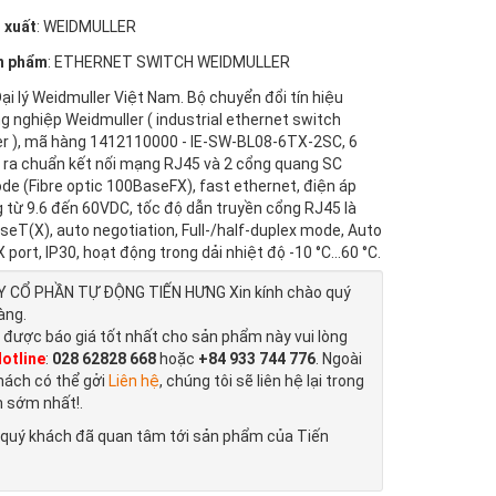
 xuất
: WEIDMULLER
n phẩm
: ETHERNET SWITCH WEIDMULLER
Đại lý Weidmuller Việt Nam. Bộ chuyển đổi tín hiệu
 nghiệp Weidmuller ( industrial ethernet switch
r ), mã hàng 1412110000 - IE-SW-BL08-6TX-2SC, 6
 ra chuẩn kết nối mạng RJ45 và 2 cổng quang SC
de (Fibre optic 100BaseFX), fast ethernet, điện áp
 từ 9.6 đến 60VDC, tốc độ dẫn truyền cổng RJ45 là
eT(X), auto negotiation, Full-/half-duplex mode, Auto
port, IP30, hoạt động trong dải nhiệt độ -10 °C...60 °C.
 CỔ PHẦN TỰ ĐỘNG TIẾN HƯNG Xin kính chào quý
àng.
 được báo giá tốt nhất cho sản phẩm này vui lòng
otline
:
028 62828 668
hoặc
+84 933 744 776
. Ngoài
hách có thể gởi
Liên hệ
, chúng tôi sẽ liên hệ lại trong
n sớm nhất!.
quý khách đã quan tâm tới sản phẩm của Tiến