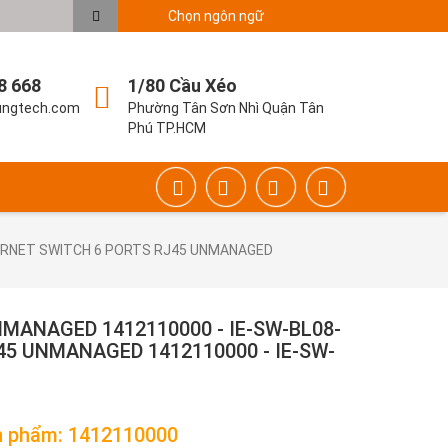
Chọn ngôn ngữ
8 668
1/80 Cầu Xéo
ungtech.com
Phường Tân Sơn Nhì Quận Tân
Phú TP.HCM
HERNET SWITCH 6 PORTS RJ45 UNMANAGED
MANAGED 1412110000 - IE-SW-BL08-
45 UNMANAGED 1412110000 - IE-SW-
n phẩm: 1412110000