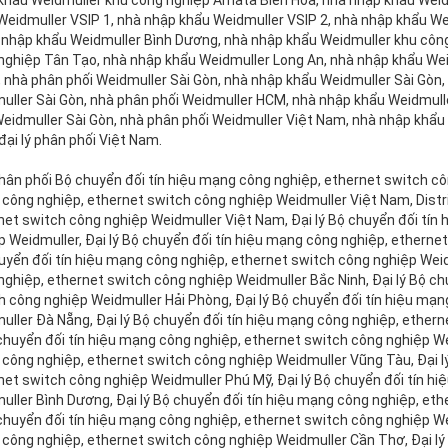
khẩu Weidmuller khu công nghiệp Amata Biên Hoà, nhà nhập khẩu Weid
Weidmuller VSIP 1, nhà nhập khẩu Weidmuller VSIP 2, nhà nhập khẩu We
hà nhập khẩu Weidmuller Bình Dương, nhà nhập khẩu Weidmuller khu côn
nghiệp Tân Tạo, nhà nhập khẩu Weidmuller Long An, nhà nhập khẩu Wei
, nhà phân phối Weidmuller Sài Gòn, nhà nhập khẩu Weidmuller Sài Gòn, 
uller Sài Gòn, nhà phân phối Weidmuller HCM, nhà nhập khẩu Weidmull
Weidmuller Sài Gòn, nhà phân phối Weidmuller Việt Nam, nhà nhập khẩu
đại lý phân phối Việt Nam.
nh, Đại lý Bộ chuyển đối tín hiệu mạng công nghiệp, ethernet switch công nghiệp Weidmuller Hà Nội, Đại lý Bộ chuyển đối tín hiệu mạng công nghiệp, ethernet switch công nghiệp Weidmuller Bắc Ninh, Đại lý Bộ chuyển đối tín hiệu mạng công nghiệp, ethernet switch công nghiệp Weidmuller Hải Phòng, Đại lý Bộ chuyển đối tín hiệu mạng công nghiệp, ethernet switch công nghiệp Weidmuller Đà Nẵng, Đại lý Bộ chuyển đối tín hiệu mạng công nghiệp, ethernet switch công nghiệp Weidmuller Quảng Nam, Đại lý Bộ chuyển đối tín hiệu mạng công nghiệp, ethernet switch công nghiệp Weidmuller Khánh Hoà, Đại lý Bộ chuyển đối tín hiệu mạng công nghiệp, ethernet switch công nghiệp Weidmuller Vũng Tàu, Đại lý Bộ chuyển đối tín hiệu mạng công nghiệp, ethernet switch công nghiệp Weidmuller Phú Mỹ, Đại lý Bộ chuyển đối tín hiệu mạng công nghiệp, ethernet switch công nghiệp Weidmuller Bình Dương, Đại lý Bộ chuyển đối tín hiệu mạng công nghiệp, ethernet switch công nghiệp Weidmuller Đồng Nai, Đại lý Bộ chuyển đối tín hiệu mạng công nghiệp, ethernet switch công nghiệp Weidmuller Long An, Đại lý Bộ chuyển đối tín hiệu mạng công nghiệp, ethernet switch công nghiệp Weidmuller Cần Thơ, Đại lý Bộ chuyển đối tín hiệu mạng công nghiệp, ethernet switch công nghiệp Weidmuller Huế, nhà phân phối Bộ chuyển đối tín hiệu mạng công nghiệp, ethernet switch công nghiệp Weidmuller Việt Nam, nhà phân phối Bộ chuyển đối tín hiệu mạng công nghiệp, ethernet switch công nghiệp Weidmuller Hồ Chí Minh, nhà phân phối Bộ chuyển đối tín hiệu mạng công nghiệp, ethernet switch công nghiệp Weidmuller Hà Nội, nhà phân phối Bộ chuyển đối tín hiệu mạng công nghiệp, ethernet switch công nghiệp Weidmuller Đà Nẵng, nhà phân phối Bộ chuyển đối tín hiệu mạng công nghiệp, ethernet switch công nghiệp Weidmuller Bắc Ninh, nhà phân phối Bộ chuyển đối tín hiệu mạng công nghiệp, ethernet switch công nghiệp Weidmuller Hải Phòng, nhà phân phối Bộ chuyển đối tín hiệu mạng công nghiệp, ethernet switch công nghiệp Weidmuller Huế, nhà phân phối Bộ chuyển đối tín hiệu mạng công nghiệp, ethernet switch công nghiệp Weidmuller Ninh Bình, nhà phân phối Bộ chuyển đối tín hiệu mạng công nghiệp, ethernet switch công nghiệp Weidmuller Quảng Nam, nhà phân phối Bộ chuyển đối tín hiệu mạng công nghiệp, ethernet switch công nghiệp Weidmuller Khánh Hoà, nhà phân phối Bộ chuyển đối tín hiệu mạng công nghiệp, ethernet switch công nghiệp Weidmuller Dung Quất, nhà phân phối Bộ chuyển đối tín hiệu mạng công nghiệp, ethernet switch công nghiệp Weidmuller Vũng Tàu, nhà phân phối Bộ chuyển đối tín hiệu mạng công nghiệp, ethernet switch công nghiệp Weidmuller Đồng Nai, nhà phân phối Bộ chuyển đối tín hiệu mạng công nghiệp, ethernet switch công nghiệp Weidmuller Phú Mỹ, nhà phân phối Bộ chuyển đối tín hiệu mạng công nghiệp, ethernet switch công nghiệp Weidmuller Bình Dương, nhà phân phối Bộ chuyển đối tín hiệu mạng công nghiệp, ethernet switch công nghiệp Weidmuller Vsip 1, nhà phân phối Bộ chuyển đối tín hiệu mạng công nghiệp, ethernet switch công nghiệp Weidmuller Vsip 2, nhà phân phối Bộ chuyển đối tín hiệu mạng công nghiệp, ethernet switch công nghiệp Weidmuller VSIP I, nhà phân phối Bộ chuyển đối tín hiệu mạng công nghiệp, ethernet switch công nghiệp Weidmuller VSIP II, nhà phân phối Bộ chuyển đối tín hiệu mạng công nghiệp, ethernet switch công nghiệp Weidmuller Biên Hoà, nhà phân phối Bộ chuyển đối tín hiệu mạng công nghiệp, ethernet switch công nghiệp Weidmuller Long An, nhà phân phối Bộ chuyển đối tín hiệu mạng công nghiệp, ethernet switch công nghiệp Weidmuller Cần Thơ, distributor Bộ chuyển đối tín hiệu mạng công nghiệp, ethernet switch công nghiệp Weidmuller Việt Nam, distributor Bộ chuyển đối tín hiệu mạng công nghiệp, ethernet switch công nghiệp Weidmuller Hồ Chí Minh, distributor Bộ chuyển đối tín hiệu mạng công nghiệp, ethernet switch công nghiệp Weidmuller, distributor Bộ chuyển đối tín hiệu mạng công nghiệp, ethernet switch công nghiệp Weidmuller Hà Nội, distributor Bộ chuyển đối tín hiệu mạng công nghiệp, ethernet switch công nghiệp Weidmuller Bắc Ninh, distributor Bộ chuyển đối tín hiệu mạng công nghiệp, ethernet switch công nghiệp Weidmuller Hải Phòng, distributor Bộ chuyển đối tín hiệu mạng công nghiệp, ethernet switch công nghiệp Weidmuller Huế , distributor Bộ chuyển đối tín hiệu mạng công nghiệp, ethernet switch công nghiệp Weidmuller Đà Nẵng, distributor Bộ chuyển đối tín hiệu mạng công nghiệp, ethernet switch công nghiệp Weidmuller Quảng Nam, distributor Bộ chuyển đối tín hiệu mạng công nghiệp, ethernet switch công nghiệp Weidmuller Dung Quất, distributor Bộ chuyển đối tín hiệu mạng công nghiệp, ethernet switch công nghiệp Weidmuller Khánh Hoà, distributor Bộ chuyển đối tín hiệu mạng công nghiệp, ethernet switch công nghiệp Weidmuller Bình Định, distributor Bộ chuyển đối tín hiệu mạng công nghiệp, ethernet switch công nghiệp Weidmuller Đồng Nai, distributor Bộ chuyển đối tín hiệu mạng công nghiệp, ethernet switch công nghiệp Weidmuller Vũng Tàu, distributor Bộ chuyển đối tín hiệu mạng công nghiệp, ethernet switch công nghiệp Weidmuller Phú Mỹ, distributor Bộ chuyển đối tín hiệu mạng công nghiệp, ethernet switch công nghiệp Weidmuller Cát Lái, distributor Bộ chuyển đối tín hiệu mạng công nghiệp, ethernet switch công nghiệp Weidmuller Biên Hoà, distributor Bộ chuyển đối tín hiệu mạng công nghiệp, ethernet switch công nghiệp Weidmuller Bình Dương, distributor Bộ chuyển đối tín hiệu mạng công nghiệp, ethernet switch công nghiệp Weidmuller VSIP 1, distributor Bộ chuyển đối tín hiệu mạng công nghiệp, ethernet switch công nghiệp Weidmuller VSIP 2, 