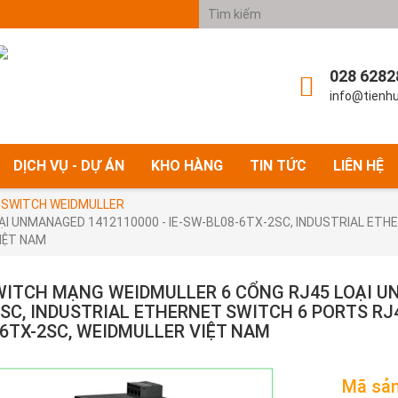
028 6282
info@tienh
DỊCH VỤ - DỰ ÁN
KHO HÀNG
TIN TỨC
LIÊN HỆ
 SWITCH WEIDMULLER
ẠI UNMANAGED 1412110000 - IE-SW-BL08-6TX-2SC, INDUSTRIAL ET
VIỆT NAM
WITCH MẠNG WEIDMULLER 6 CỔNG RJ45 LOẠI UN
2SC, INDUSTRIAL ETHERNET SWITCH 6 PORTS RJ
-6TX-2SC, WEIDMULLER VIỆT NAM
Mã sả