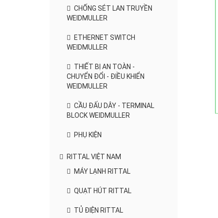
CHỐNG SÉT LAN TRUYỀN
WEIDMULLER
ETHERNET SWITCH
WEIDMULLER
THIẾT BỊ AN TOÀN -
CHUYỂN ĐỔI - ĐIỀU KHIỂN
WEIDMULLER
CẦU ĐẤU DÂY - TERMINAL
BLOCK WEIDMULLER
PHỤ KIỆN
RITTAL VIỆT NAM
MÁY LẠNH RITTAL
QUẠT HÚT RITTAL
TỦ ĐIỆN RITTAL