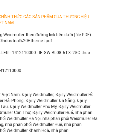
 CHÍNH THỨC CÁC SẢN PHẨM CỦA THƯƠNG HIỆU
ỆT NAM:
Weidmuller theo đường link bên dưới (file PDF):
Industrial%20Ethernet.pdf
LLER -
1412110000 - IE-SW-BL08-6TX-2SC
theo
=1412110000
 Việt Nam, Đại lý Weidmuller, Đại lý Weidmuller Hồ
ler Hải Phòng, Đại lý Weidmuller Đà Nẵng, Đại lý
àu, Đại lý Weidmuller Phú Mỹ, Đại lý Weidmuller
idmuller Cần Thơ, Đại lý Weidmuller Huế, nhà phân
hối Weidmuller Hà Nội, nhà phân phối Weidmuller Đà
ng, nhà phân phối Weidmuller Huế, nhà phân
phối Weidmuller Khánh Hoà, nhà phân