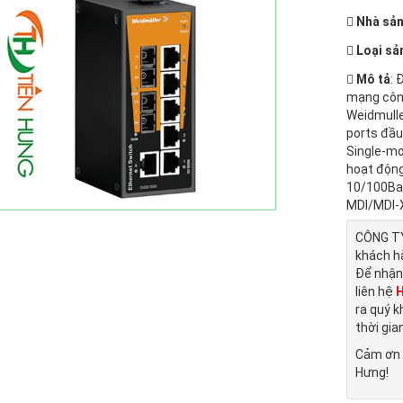
Nhà sản
Loại sả
Mô tả
: 
mạng công
Weidmulle
ports đầu
Single-mo
hoạt động
10/100Bas
MDI/MDI-X 
CÔNG TY
khách h
Để nhận
liên hệ
H
ra quý k
thời gia
Cảm ơn 
Hưng!