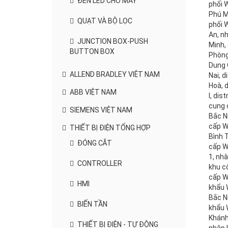
ĐÈN LED CHO MÁY
phối 
Phú M
QUẠT VÀ BỘ LỌC
phối W
An, n
JUNCTION BOX-PUSH
Minh, 
BUTTON BOX
Phòng
Dung 
ALLEND BRADLEY VIỆT NAM
Nai, d
Hoà, d
ABB VIỆT NAM
I, dis
cung 
SIEMENS VIỆT NAM
Bắc N
cấp W
THIẾT BỊ ĐIỆN TỔNG HỢP
Bình 
ĐÓNG CẮT
cấp W
1, nh
CONTROLLER
khu c
cấp W
HMI
khẩu 
Bắc N
BIẾN TẦN
khẩu 
Khánh
THIẾT BỊ ĐIỆN - TỰ ĐỘNG