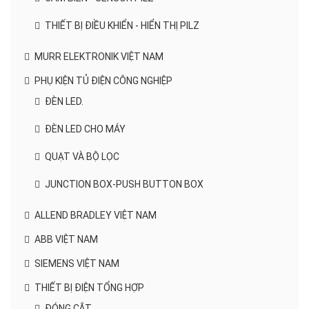
THIẾT BỊ ĐIỀU KHIỂN - HIỂN THỊ PILZ
MURR ELEKTRONIK VIỆT NAM
PHỤ KIỆN TỦ ĐIỆN CÔNG NGHIỆP
ĐÈN LED.
ĐÈN LED CHO MÁY
QUẠT VÀ BỘ LỌC
JUNCTION BOX-PUSH BUTTON BOX
ALLEND BRADLEY VIỆT NAM
ABB VIỆT NAM
SIEMENS VIỆT NAM
THIẾT BỊ ĐIỆN TỔNG HỢP
ĐÓNG CẮT