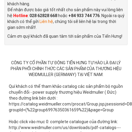
khách hàng.
Để nhận được báo giá tốt nhất cho sản phẩm này vui lòng liên
hệ
Hotline
:
028 62828 668
hoặc
+84 933 744 776
. Ngoài ra quý
khách có thể gởi
Liên hệ
, chúng tôi sẽ liên hệ lại trong thời
gian sớm nhất!.
Cảm ơn quý khách đã quan tâm tới sản phẩm của Tiến Hưng!
CÔNG TY CỔ PHẦN TỰ ĐỘNG TIẾN HƯNG TỰ HÀO LÀ ĐẠI LÝ
PHÂN PHỐI CHÍNH THỨC CÁC SẢN PHẨM CỦA THƯƠNG HIỆU
WEIDMULLER (GERMANY) TẠI VIỆT NAM:
Quí khách có thể tham khảo catalog các sản phẩm bộ nguồn
chuyển đổi - power supply thương hiệu Weidmuller ( Đức)
theo đường link bên dưới :
https://catalog.weidmueller.com/procat/Group.jsp;jsession
groupId=(%22group69976350361659%22)&page=Group
Hoặc click vào mục 0: complete catalogue của đường link:
http://www.weidmuller.com/us/downloads/pdf-catalogs---