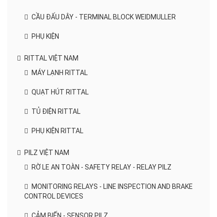
CẦU ĐẤU DÂY - TERMINAL BLOCK WEIDMULLER
PHỤ KIỆN
RITTAL VIỆT NAM
MÁY LẠNH RITTAL
QUẠT HÚT RITTAL
TỦ ĐIỆN RITTAL
PHỤ KIỆN RITTAL
PILZ VIỆT NAM
RỜ LE AN TOÀN - SAFETY RELAY - RELAY PILZ
MONITORING RELAYS - LINE INSPECTION AND BRAKE
CONTROL DEVICES
CẢM BIẾN - SENSOR PILZ