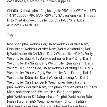
datasheets/electronics--power-supplies
Chi tiết kỹ thuật cho riêng bộ nguồn PROmax WEIDMULLER
1478100000 - PRO MAX 72W 24V 3A , vui lòng xem link sau:
http://catalog.weidmueller.com/catalog/Start.do?
&ObjectID=1478100000
Tag:
Nhà phân phối Weidmuller, Đại lý Weidmuller Việt Nam,
Distributor Weidmuller Việt Nam, Đại lý Weidmuller, Đại
lý Weidmuller Hồ Chí Minh, Đại lý Weidmuller Hà Nội, Đại lý
Weidmuller Bắc Ninh, Đại lý Weidmuller Hải Phòng, Đại lý
Weidmuller Đà Nẵng, Đại lý Weidmuller Quảng Nam, Đại lý
Weidmuller Khánh Hoà, Đại lý Weidmuller Vũng Tàu, Đại lý
Weidmuller Phú Mỹ, Đại lý Weidmuller Bình Dương, Đại lý
Weidmuller Đồng Nai, Đại lý Weidmuller Long An, Đại lý
Weidmuller Cần Thơ, Đại lý Weidmuller Huế, nhà phân
phối Weidmuller Việt Nam, nhà phân phối Weidmuller Hồ Chí
Minh, nhà phân phối Weidmuller Hà Nội, nhà phân
phối Weidmuller Đà Nẵng, nhà phân phối Weidmuller Bắc
Ninh, nhà phân phối Weidmuller Hải Phòng, nhà phân
phối Weidmuller Huế, nhà phân phối Weidmuller Ninh