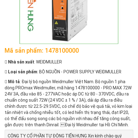
Mã sản phẩm: 1478100000
Nhà sản xuất
: WEIDMULLER
Loại sản phẩm
: BỘ NGUỒN - POWER SUPPLY WEIDMULLER
Mô tả
: Đại lý bộ nguồn Weidmuller Việt Nam. Bộ nguồn 1 pha
dòng PROmax Weidmuller, mã hàng 1478100000 - PRO MAX 72W
24V 3A, đầu vào 85 - 277VAC hoặc áp DC từ 80 - 370VDC, đầu ra
chuẩn công suất 72W (24 VDC ± 1 % / 3A), dải áp đầu ra điều
chỉnh được từ 22.5-29.5VDC, có chế độ bảo vệ quá tải, vỏ kim loại
tản nhiệt và chống nhiễu tốt, có led hiển thị trạng thái, đạt IP20,
có thể đấu song song các bộ nguồn với nhau để tăng công suất,
gắn được trên thanh Dinrail. Đại lý Weidmuller tại Hồ Chí Minh.
CÔNG TY CỔ PHẦN TỰ ĐỘNG TIẾN HƯNG Xin kính chào quý