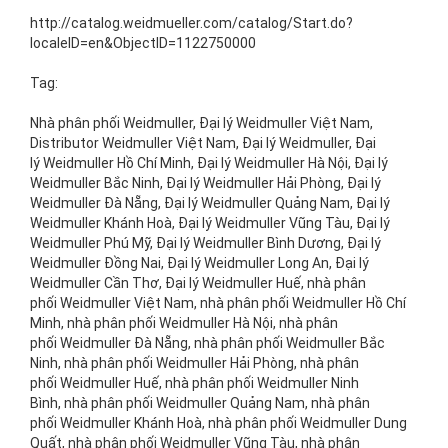
http://catalog.weidmueller.com/catalog/Start.do?
localeID=en&ObjectID=1122750000
Tag:
Nhà phân phối Weidmuller, Đại lý Weidmuller Việt Nam,
Distributor Weidmuller Việt Nam, Đại lý Weidmuller, Đại
lý Weidmuller Hồ Chí Minh, Đại lý Weidmuller Hà Nội, Đại lý
Weidmuller Bắc Ninh, Đại lý Weidmuller Hải Phòng, Đại lý
Weidmuller Đà Nẵng, Đại lý Weidmuller Quảng Nam, Đại lý
Weidmuller Khánh Hoà, Đại lý Weidmuller Vũng Tàu, Đại lý
Weidmuller Phú Mỹ, Đại lý Weidmuller Bình Dương, Đại lý
Weidmuller Đồng Nai, Đại lý Weidmuller Long An, Đại lý
Weidmuller Cần Thơ, Đại lý Weidmuller Huế, nhà phân
phối Weidmuller Việt Nam, nhà phân phối Weidmuller Hồ Chí
Minh, nhà phân phối Weidmuller Hà Nội, nhà phân
phối Weidmuller Đà Nẵng, nhà phân phối Weidmuller Bắc
Ninh, nhà phân phối Weidmuller Hải Phòng, nhà phân
phối Weidmuller Huế, nhà phân phối Weidmuller Ninh
Bình, nhà phân phối Weidmuller Quảng Nam, nhà phân
phối Weidmuller Khánh Hoà, nhà phân phối Weidmuller Dung
Quất, nhà phân phối Weidmuller Vũng Tàu, nhà phân