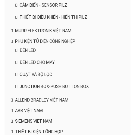
CẢM BIẾN - SENSOR PILZ
THIẾT BỊ ĐIỀU KHIỂN - HIỂN THỊ PILZ
MURR ELEKTRONIK VIỆT NAM
PHỤ KIỆN TỦ ĐIỆN CÔNG NGHIỆP
ĐÈN LED.
ĐÈN LED CHO MÁY
QUẠT VÀ BỘ LỌC
JUNCTION BOX-PUSH BUTTON BOX
ALLEND BRADLEY VIỆT NAM
ABB VIỆT NAM
SIEMENS VIỆT NAM
THIẾT BỊ ĐIỆN TỔNG HỢP