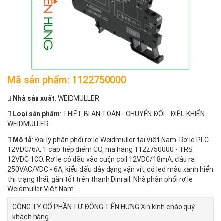
Mã sản phẩm: 1122750000
Nhà sản xuất
: WEIDMULLER
Loại sản phẩm
: THIẾT BỊ AN TOÀN - CHUYỂN ĐỔI - ĐIỀU KHIỂN
WEIDMULLER
Mô tả
: Đại lý phân phối rơ le Weidmuller tại Việt Nam. Rơ le PLC
12VDC/6A, 1 cặp tiếp điểm CO, mã hàng 1122750000 - TRS
12VDC 1CO. Rơ le có đầu vào cuộn coil 12VDC/18mA, đầu ra
250VAC/VDC - 6A, kiểu đấu dây dạng vặn vít, có led màu xanh hiển
thị trạng thái, gắn tốt trên thanh Dinrail. Nhà phân phối rơ le
Weidmuller Việt Nam.
CÔNG TY CỔ PHẦN TỰ ĐỘNG TIẾN HƯNG Xin kính chào quý
khách hàng.