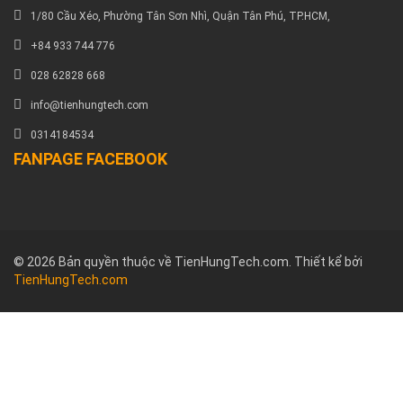
1/80 Cầu Xéo, Phường Tân Sơn Nhì, Quận Tân Phú, TP.HCM,
+84 933 744 776
028 62828 668
info@tienhungtech.com
0314184534
FANPAGE FACEBOOK
© 2026 Bản quyền thuộc về TienHungTech.com. Thiết kể bởi
TienHungTech.com