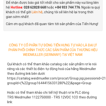
Để nhận được báo giá tốt nhất cho sản phẩm này vui lòng liên
hệ
Hotline
:
028 62828 668
hoặc
+84 933 744 776
. Ngoài ra quý
khách có thể gởi
Liên hệ
, chúng tôi sẽ liên hệ lại trong thời
gian sớm nhất!.
Cảm ơn quý khách đã quan tâm tới sản phẩm của Tiến Hưng!
CÔNG TY CỔ PHẦN TỰ ĐỘNG TIẾN HƯNG TỰ HÀO LÀ ĐẠI LÝ
PHÂN PHỐI CHÍNH THỨC CÁC SẢN PHẨM CỦA THƯƠNG HIỆU
WEIDMULLER (GERMANY) TẠI VIỆT NAM:
Quí khách có thể tham khảo catalog các sản phẩm rơ le nói
riêng và các thiết bị điện-tự động hoá của hãng Weidmuller
theo đường link bên dưới:
https://catalog.weidmueller.com/procat/Group.jsp;jsessioni
groupId=(%22group16444156331280%22)&page=Group
Hoặc có thể tham khảo chi tiết kỹ thuật rơ le PLC dòng
TRS Weidmuller 1122750000 - TRS 12VDC 1CO theo đường
link: