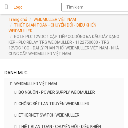
Logo
Trang chủ
WEIDMULLER VIỆT NAM
THIẾT BỊ AN TOÀN - CHUYỂN ĐỔI - ĐIỀU KHIỂN
WEIDMULLER
RƠ LE PLC 12VDC 1 CẶP TIẾP CO, DÒNG 6A ĐẤU DÂY DẠNG
KẸP - PLC RELAY TRS WEIDMULLER - 1122750000 - TRS
12VDC 1CO - ĐẠI LÝ PHÂN PHỐI WEIDMULLER VIỆT NAM - NHÀ
CUNG CẤP WEIDMULLER VIỆT NAM
DANH MỤC
WEIDMULLER VIỆT NAM
BỘ NGUỒN - POWER SUPPLY WEIDMULLER
CHỐNG SÉT LAN TRUYỀN WEIDMULLER
ETHERNET SWITCH WEIDMULLER
THIẾT BỊ AN TOÀN - CHUYỂN ĐỔI - ĐIỀU KHIỂN